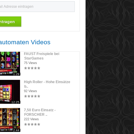
automaten Videos
FAUST Freispiele bei
StarGames
75 Views
1:29
High Roller - Hohe Einsätze
b..
92 Views
12:25
7,50 Euro Einsatz -
FORSCHER ..
222 Views
2:44