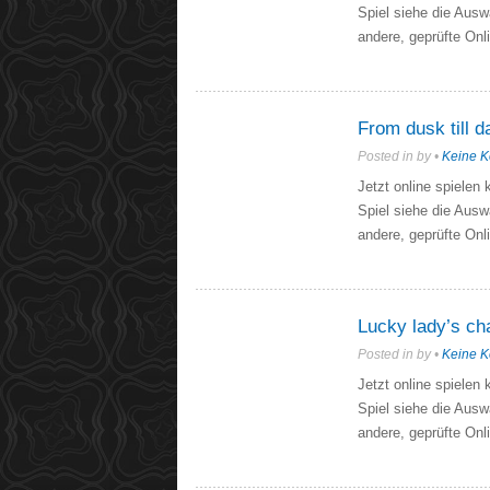
Spiel siehe die Ausw
andere, geprüfte On
From dusk till 
Posted in by •
Keine 
Jetzt online spielen
Spiel siehe die Ausw
andere, geprüfte On
Lucky lady’s ch
Posted in by •
Keine 
Jetzt online spielen
Spiel siehe die Ausw
andere, geprüfte On