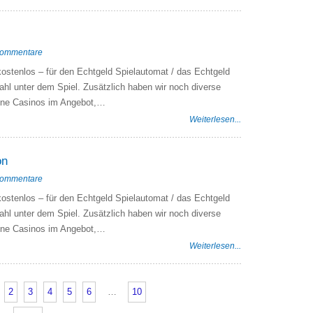
Kommentare
 kostenlos – für den Echtgeld Spielautomat / das Echtgeld
ahl unter dem Spiel. Zusätzlich haben wir noch diverse
line Casinos im Angebot,…
Weiterlesen...
on
Kommentare
 kostenlos – für den Echtgeld Spielautomat / das Echtgeld
ahl unter dem Spiel. Zusätzlich haben wir noch diverse
line Casinos im Angebot,…
Weiterlesen...
2
3
4
5
6
…
10