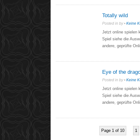
Totally wild
Posted in by •
Keine 
Jetzt online spielen
Spiel siehe die Ausw
andere, geprüfte On
Eye of the drag
Posted in by •
Keine 
Jetzt online spielen
Spiel siehe die Ausw
andere, geprüfte On
Page 1 of 10
1