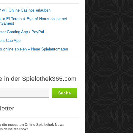
 will Online Casinos erlauben
kur El Torero & Eye of Horus online bei
rGames!
sar Gaming App / PayPal
ers Cap App
ts online spielen – Neue Spielautomaten
 in der Spielothek365.com
etter
e die neuesten Online Spielothek News
 in deine Mailbox!