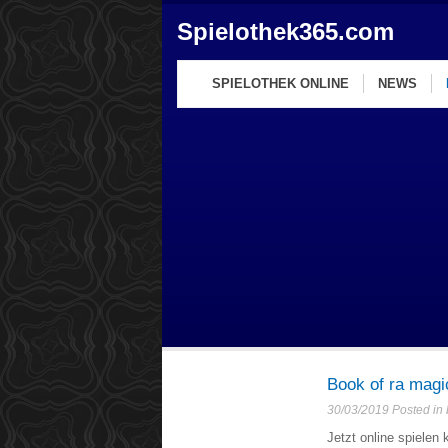
Spielothek365.com
SPIELOTHEK ONLINE
NEWS
Book of ra magi
30/03/2019 Posted in 
Jetzt online spielen