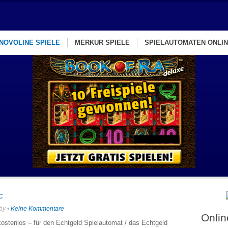
NOVOLINE SPIELE
MERKUR SPIELE
SPIELAUTOMATEN ONLI
c
by •
Keine Kommentare
Onli
 kostenlos – für den Echtgeld Spielautomat / das Echtgeld