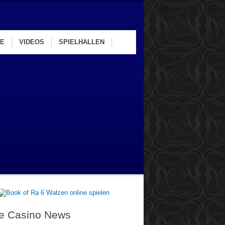
NE
VIDEOS
SPIELHALLEN
ne Casino News