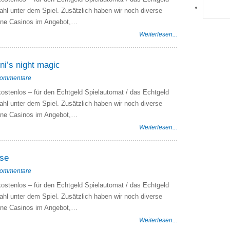
ahl unter dem Spiel. Zusätzlich haben wir noch diverse
line Casinos im Angebot,…
Weiterlesen...
ni’s night magic
Kommentare
 kostenlos – für den Echtgeld Spielautomat / das Echtgeld
ahl unter dem Spiel. Zusätzlich haben wir noch diverse
line Casinos im Angebot,…
Weiterlesen...
ise
Kommentare
 kostenlos – für den Echtgeld Spielautomat / das Echtgeld
ahl unter dem Spiel. Zusätzlich haben wir noch diverse
line Casinos im Angebot,…
Weiterlesen...