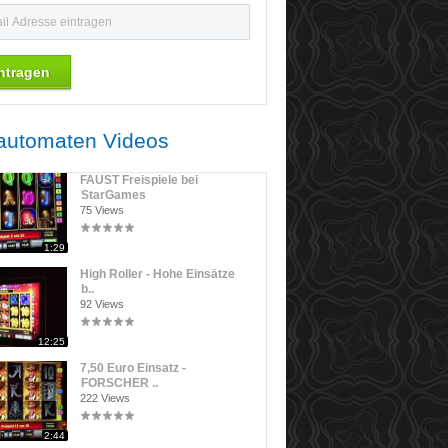
automaten Videos
FAUST Freispiele bei
StarGames
75 Views
1:29
High Roller - Hohe Einsätze
b..
92 Views
12:25
7,50 Euro Einsatz -
FORSCHER ..
222 Views
2:44