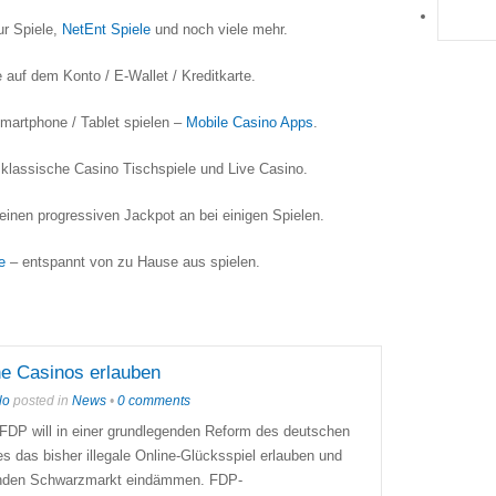
ur Spiele,
NetEnt Spiele
und noch viele mehr.
auf dem Konto / E-Wallet / Kreditkarte.
martphone / Tablet spielen –
Mobile Casino Apps
.
klassische Casino Tischspiele und Live Casino.
einen progressiven Jackpot an bei einigen Spielen.
e
– entspannt von zu Hause aus spielen.
ne Casinos erlauben
lo
posted in
News
•
0 comments
e FDP will in einer grundlegenden Reform des deutschen
s das bisher illegale Online-Glücksspiel erlauben und
nden Schwarzmarkt eindämmen. FDP-