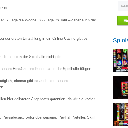
ken
ag, 7 Tage die Woche, 365 Tage im Jahr – daher auch der
 der ersten Einzahlung in ein Online Casino gibt es
Spiel
ie es so in der Spielhalle nicht gibt.
 höhere Einsätze pro Runde als in der Spielhalle tätigen.
möglich, ebenso gibt es auch eine höhere
en.
llen hier gelisteten Angeboten garantiert, da wir sie vorher
 Paysafecard, Sofortüberweisung, PayPal, Neteller, Skrill,