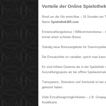
Vorteile der Online Spielothe
Rund um die Uhr erreichbar – 24 Stunden am T
Name
Spielothek365.com
Ersteinzahlungsbonus / Willkommensbonus – bei
immer einen schönen Bonus.
Ständig neue Bonusangebote für Stammspieler, d
Die Einsatzhöhe ist variabler, sprich man kann
Es sind höhere Gewinne als in der Spielothek 
Auszahlungsquote als bei offline Spielautomat
Transparenz, Diskretion und Seriösität ist bei a
getestet haben.
Viele Einzahlungsmöglichkeiten – z.B. Giropay,
Kreditkarte.