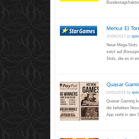
Bundestagsfraktion
Merkur El Tor
20/06/2017 by
spie
Neue Mega-Slots 
setzt auf Bonuspr
Slots, die es in e
Quasar Gamin
02/05/2016 by
spie
Quasar Gaming ko
die beliebten Nov
App steht in den St