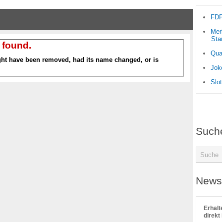
FDP
Mer
Sta
Qua
Jok
Slo
Suche
Newsl
Erhalt
direkt