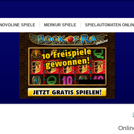
NOVOLINE SPIELE
MERKUR SPIELE
SPIELAUTOMATEN ONLI
Onli