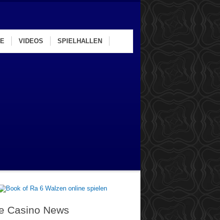
NE
VIDEOS
SPIELHALLEN
ne Casino News