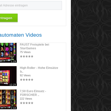
automaten Videos
FAUST Freispiele bei
StarGames
75 Views
1:29
High Roller - Hohe Einsätze
b..
92 Views
12:25
7,50 Euro Einsatz -
FORSCHER ..
222 Views
2:44