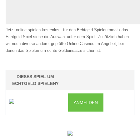
Jetzt online spielen kostenlos - für den Echtgeld Spielautomat / das
Echtgeld Spiel siehe die Auswahl unter dem Spiel. Zusätzlich haben
wir noch diverse andere, geprüfte Online Casinos im Angebot, bei
denen das Spielen um echte Geldeinsätze sicher ist.
DIESES SPIEL UM
ECHTGELD SPIELEN?
ANMELDEN