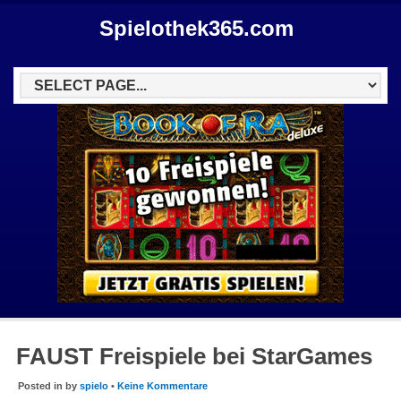
Spielothek365.com
FAUST Freispiele bei StarGames
Posted in by
spielo
•
Keine Kommentare