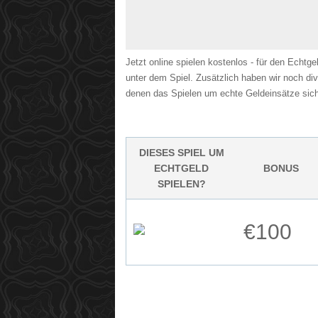
Jetzt online spielen kostenlos - für den Echtg
unter dem Spiel. Zusätzlich haben wir noch di
denen das Spielen um echte Geldeinsätze siche
DIESES SPIEL UM
ECHTGELD
BONUS
SPIELEN?
€100