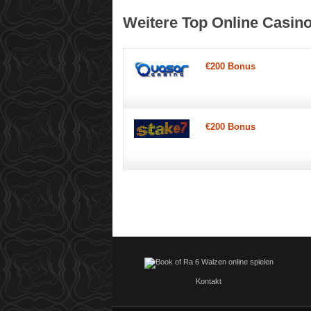
Weitere Top Online Casin
€200 Bonus
€200 Bonus
Kontakt