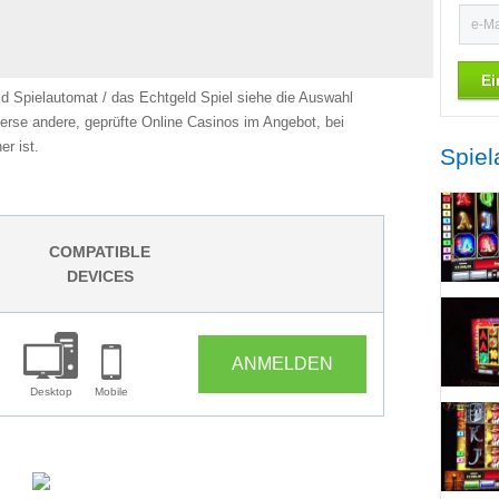
eld Spielautomat / das Echtgeld Spiel siehe die Auswahl
verse andere, geprüfte Online Casinos im Angebot, bei
r ist.
Spiel
COMPATIBLE
DEVICES
ANMELDEN
Desktop
Mobile