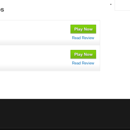
os
Play Now
Read Review
Play Now
Read Review