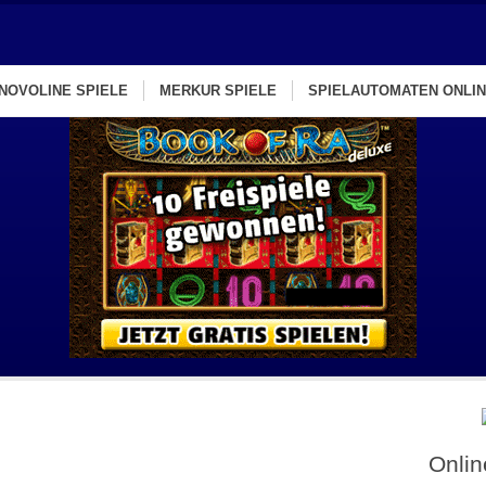
NOVOLINE SPIELE
MERKUR SPIELE
SPIELAUTOMATEN ONLI
Onli