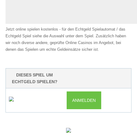
Jetzt online spielen kostenlos - für den Echtgeld Spielautomat / das
Echtgeld Spiel siehe die Auswahl unter dem Spiel. Zusätzlich haben
wir noch diverse andere, geprüfte Online Casinos im Angebot, bei
denen das Spielen um echte Geldeinsätze sicher ist.
DIESES SPIEL UM
ECHTGELD SPIELEN?
ANMELDEN