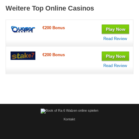
Weitere Top Online Casinos
€200 Bonus
Play Now
Read Review
€200 Bonus
Play Now
Read Review
Kontakt