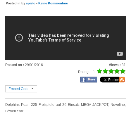
Posted in by
spielo
•
Keine Kommentare
Posted on :
29/01/2016
Views :
31
Ratings : 1
Embed Code
Dolphins Pearl 225 Freispiele auf 2€ Einsatz MEGA JACKPOT, Novoline,
Löwen Star