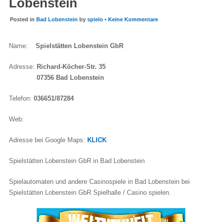
Lobenstein
Posted in
Bad Lobenstein
by
spielo
•
Keine Kommentare
Name:
Spielstätten Lobenstein GbR
Adresse:
Richard-Köcher-Str. 35
07356 Bad Lobenstein
Telefon:
036651/87284
Web:
Adresse bei Google Maps:
KLICK
Spielstätten Lobenstein GbR in Bad Lobenstein
Spielautomaten und andere Casinospiele in Bad Lobenstein bei
Spielstätten Lobenstein GbR Spielhalle / Casino spielen.