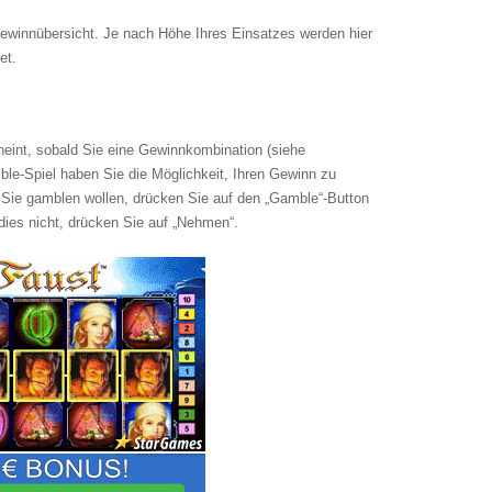
ewinnübersicht. Je nach Höhe Ihres Einsatzes werden hier
et.
heint, sobald Sie eine Gewinnkombination (siehe
le-Spiel haben Sie die Möglichkeit, Ihren Gewinn zu
Sie gamblen wollen, drücken Sie auf den „Gamble“-Button
dies nicht, drücken Sie auf „Nehmen“.