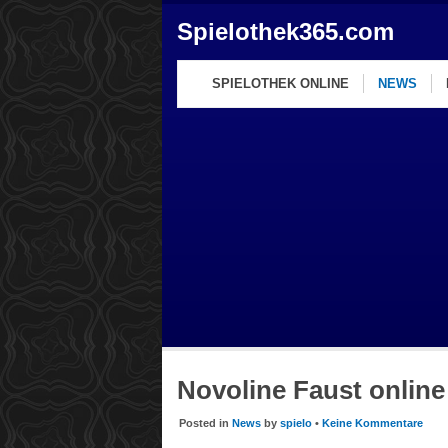
Spielothek365.com
SPIELOTHEK ONLINE
NEWS
Novoline Faust online
Posted in
News
by
spielo
•
Keine Kommentare