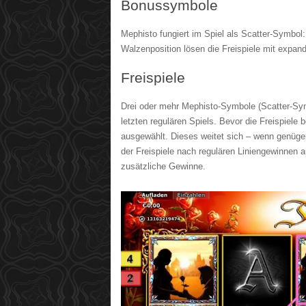
Bonussymbole
Mephisto fungiert im Spiel als Scatter-Symbol
Walzenposition lösen die Freispiele mit expa
Freispiele
Drei oder mehr Mephisto-Symbole (Scatter-Symb
letzten regulären Spiels. Bevor die Freispiele 
ausgewählt. Dieses weitet sich – wenn genüg
der Freispiele nach regulären Liniengewinnen a
zusätzliche Gewinne.