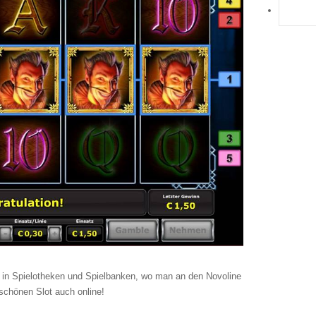
bt in Spielotheken und Spielbanken, wo man an den Novoline
schönen Slot auch online!