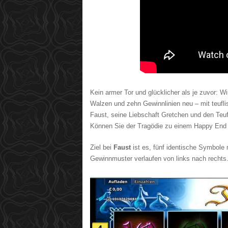
Kein armer Tor und glücklicher als je zuvor: 
Walzen und zehn Gewinnlinien neu – mit teuf
Faust, seine Liebschaft Gretchen und den Teu
Können Sie der Tragödie zu einem Happy End v
Ziel bei
Faust
ist es, fünf identische Symbole 
Gewinnmuster verlaufen von links nach rechts