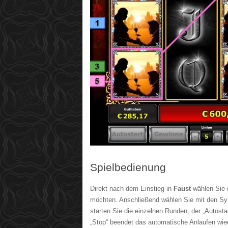
Spielbedienung
Direkt nach dem Einstieg in
Faust
wählen Sie 
möchten. Anschließend wählen Sie mit den Symb
starten Sie die einzelnen Runden, der „Autosta
„Stop“ beendet das automatische Anlaufen wie