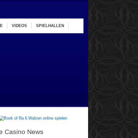
NE
VIDEOS
SPIELHALLEN
ne Casino News