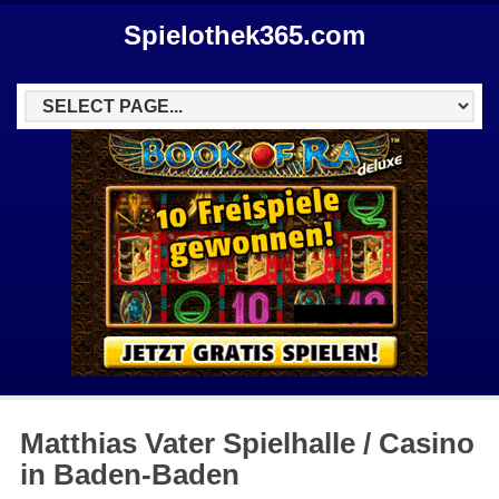
Spielothek365.com
Matthias Vater Spielhalle / Casino
in Baden-Baden