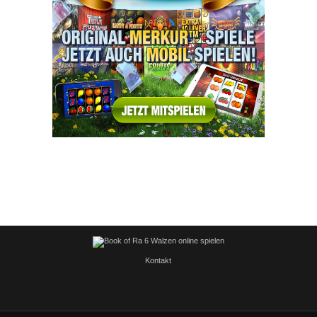
Kontakt