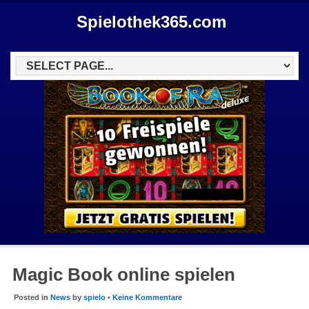
Spielothek365.com
Magic Book online spielen
Posted in
News
by
spielo
•
Keine Kommentare