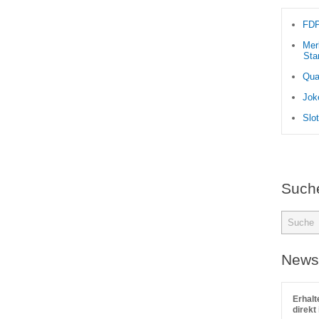
FDP
Mer
Sta
Qua
Jok
Slo
Suche
Newsl
Erhalt
direkt