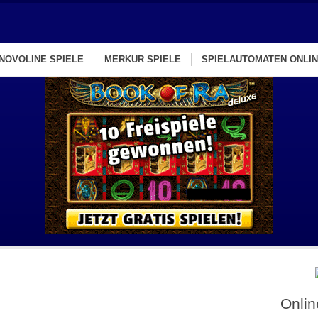
NOVOLINE SPIELE
MERKUR SPIELE
SPIELAUTOMATEN ONLI
Onli