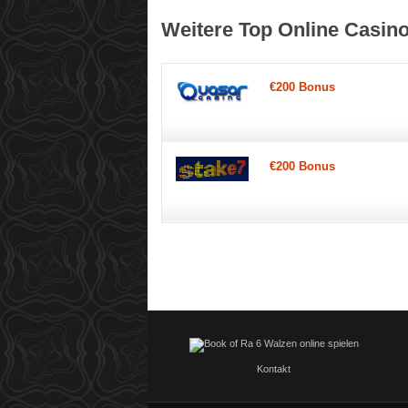
Weitere Top Online Casin
€200 Bonus
€200 Bonus
Kontakt