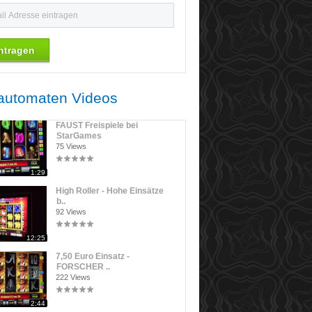
automaten Videos
FAUST Freispiele bei
StarGames
75 Views
1:29
High Roller - Hohe Einsätze
b..
92 Views
12:25
7,50 Euro Einsatz -
FORSCHER ..
222 Views
2:44