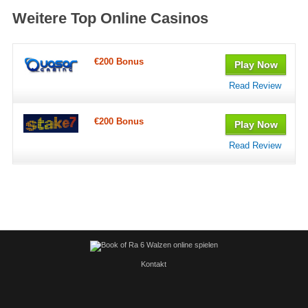
Weitere Top Online Casinos
€200 Bonus
Play Now
Read Review
€200 Bonus
Play Now
Read Review
Kontakt