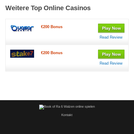
Weitere Top Online Casinos
€200 Bonus
Play Now
Read Review
€200 Bonus
Play Now
Read Review
Kontakt