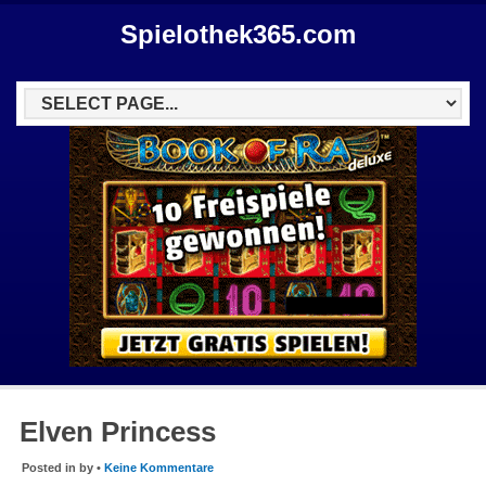
Spielothek365.com
Elven Princess
Posted in by •
Keine Kommentare