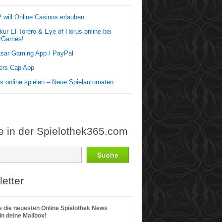
 will Online Casinos erlauben
kur El Torero & Eye of Horus online bei
rGames!
sar Gaming App / PayPal
ers Cap App
ts online spielen – Neue Spielautomaten
 in der Spielothek365.com
etter
e die neuesten Online Spielothek News
 in deine Mailbox!