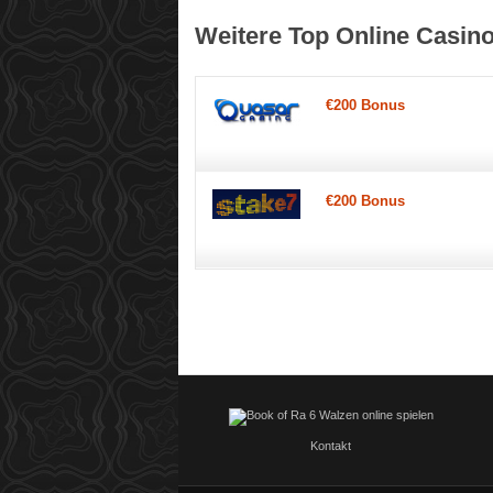
Weitere Top Online Casin
€200 Bonus
€200 Bonus
Kontakt