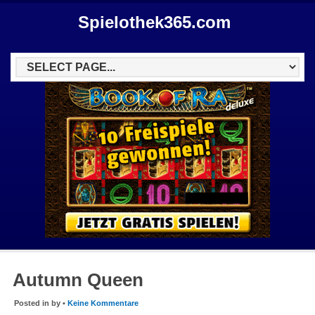
Spielothek365.com
Autumn Queen
Posted in by •
Keine Kommentare