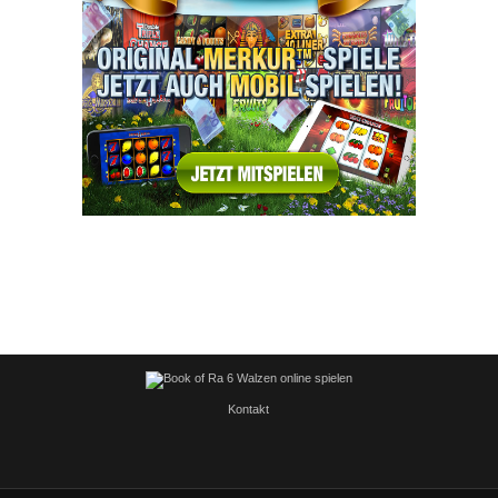
Kontakt