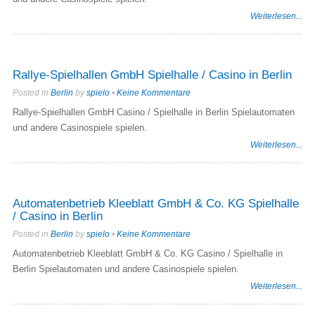
Weiterlesen...
Rallye-Spielhallen GmbH Spielhalle / Casino in Berlin
Posted in
Berlin
by
spielo
•
Keine Kommentare
Rallye-Spielhallen GmbH Casino / Spielhalle in Berlin Spielautomaten
und andere Casinospiele spielen.
Weiterlesen...
Automatenbetrieb Kleeblatt GmbH & Co. KG Spielhalle
/ Casino in Berlin
Posted in
Berlin
by
spielo
•
Keine Kommentare
Automatenbetrieb Kleeblatt GmbH & Co. KG Casino / Spielhalle in
Berlin Spielautomaten und andere Casinospiele spielen.
Weiterlesen...