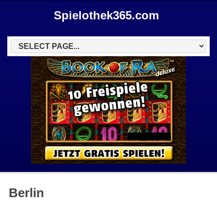
Spielothek365.com
Berlin